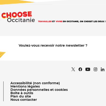
Voulez-vous recevoir notre newsletter ?
Je m'abonne
Retrouvez nous sur
- Nouvelle fenêtr
Retrouvez nous
- Nouvelle fe
Retrou
- Nou
Re
Retrouvez 
- Nouvell
Accessibilité (non conforme)
Mentions légales
Données personnelles et cookies
Boîte à outils
Plan du site
Nous contacter