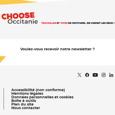
Voulez-vous recevoir notre newsletter ?
Je m'abonne
Retrouvez nous sur
- Nouvelle fenêtr
Retrouvez nous
- Nouvelle fe
Retrou
- Nou
Re
Retrouvez 
- Nouvell
Accessibilité (non conforme)
Mentions légales
Données personnelles et cookies
Boîte à outils
Plan du site
Nous contacter