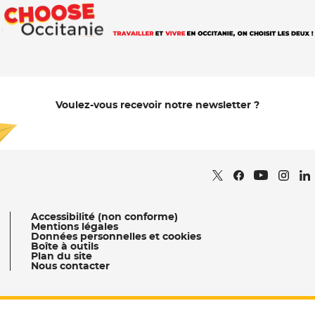
Voulez-vous recevoir notre newsletter ?
Je m'abonne
Retrouvez nous sur
- Nouvelle fenêtr
Retrouvez nous
- Nouvelle fe
Retrou
- Nou
Re
Retrouvez 
- Nouvell
Accessibilité (non conforme)
Mentions légales
Données personnelles et cookies
Boîte à outils
Plan du site
Nous contacter