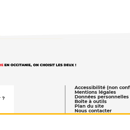
Accessibilité (non con
Mentions légales
Données personnelles 
 ?
Boîte à outils
Plan du site
Nous contacter
z nous sur Facebook
lle fenêtre
etrouvez nous sur Instagram
- Nouvelle fenêtre
Retrouvez nous sur Linkedin
- Nouvelle fenêtre
us sur X
fenêtre
uvez nous sur Youtube
ouvelle fenêtre