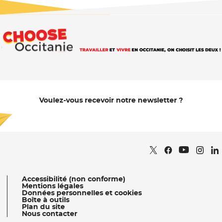
Voulez-vous recevoir notre newsletter ?
Je m'abonne
Retrouvez nous sur
- Nouvelle fenêtr
Retrouvez nous
- Nouvelle fe
Retrou
- Nou
Re
Retrouvez 
- Nouvell
Accessibilité (non conforme)
Mentions légales
Données personnelles et cookies
Boîte à outils
Plan du site
Nous contacter