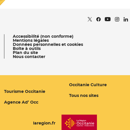
Retrouvez nous sur
- Nouvelle fenêtr
Retrouvez nous
- Nouvelle fe
Retrou
- Nou
Re
Retrouvez 
- Nouvell
Accessibilité (non conforme)
Mentions légales
Données personnelles et cookies
Boîte à outils
Plan du site
Nous contacter
Occitanie Culture
Tourisme Occitanie
- Nouvelle fenêtre
- Nouvelle fenêtre
Tous nos sites
Agence Ad’ Occ
- Nouvelle fenêtre
laregion.fr
- Nouvelle fenêtre