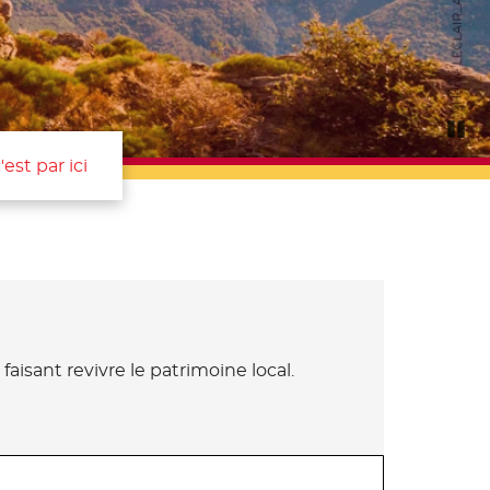
Pa
'est par ici
aisant revivre le patrimoine local.