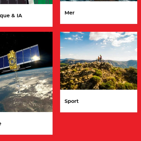
Mer
que & IA
Sport
e