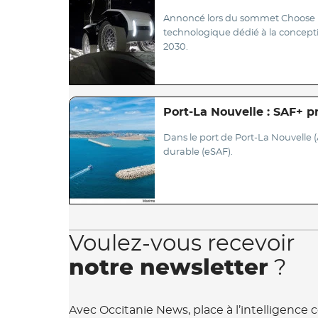
Annoncé lors du sommet Choose Fra
technologique dédié à la concepti
2030.
Port-La Nouvelle : SAF+ p
Dans le port de Port-La Nouvelle 
durable (eSAF).
Voulez-vous recevoir
notre newsletter
?
Avec Occitanie News, place à l’intelligence c