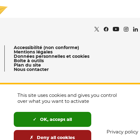
Je m'abonne
Retrouvez nous sur
- Nouvelle fenêtr
Retrouvez nous
- Nouvelle fe
Retrou
- Nou
Re
Retrouvez 
- Nouvell
Accessibilité (non conforme)
Mentions légales
Données personnelles et cookies
Boîte à outils
Plan du site
Nous contacter
This site uses cookies and gives you control
Occitanie Culture
over what you want to activate
Tourisme Occitanie
- Nouvelle fenêtre
- Nouvelle fenêtre
Tous nos sites
Agence Ad’ Occ
- Nouvelle fenêtre
OK, accept all
Privacy policy
Deny all cookies