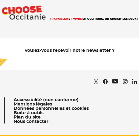
Voulez-vous recevoir notre newsletter ?
Je m'abonne
Retrouvez nous sur
- Nouvelle fenêtr
Retrouvez nous
- Nouvelle fe
Retrou
- Nou
Re
Retrouvez 
- Nouvell
Accessibilité (non conforme)
Mentions légales
Données personnelles et cookies
Boîte à outils
Plan du site
Nous contacter