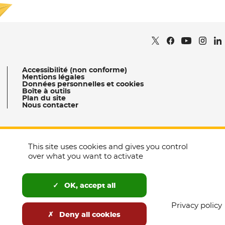
Je m'abonne
Retrouvez nous sur
- Nouvelle fenêtr
Retrouvez nous
- Nouvelle fe
Retrou
- Nou
Re
Retrouvez 
- Nouvell
Accessibilité (non conforme)
Mentions légales
Données personnelles et cookies
Boîte à outils
Plan du site
Nous contacter
This site uses cookies and gives you control
Occitanie Culture
over what you want to activate
Tourisme Occitanie
- Nouvelle fenêtre
- Nouvelle fenêtre
Tous nos sites
Agence Ad’ Occ
- Nouvelle fenêtre
OK, accept all
Privacy policy
Deny all cookies
laregion.fr