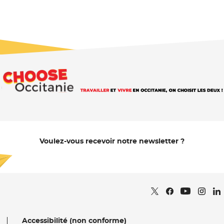
Voulez-vous recevoir notre newsletter ?
Je m'abonne
Retrouvez nous sur
- Nouvelle fenêtr
Retrouvez nous
- Nouvelle fe
Retrou
- Nou
Re
Retrouvez 
- Nouvell
Accessibilité (non conforme)