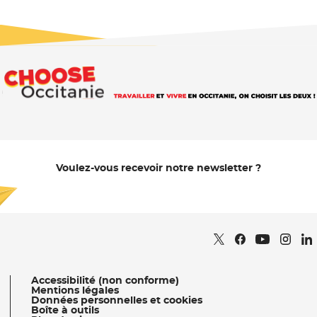
Voulez-vous recevoir notre newsletter ?
Je m'abonne
Retrouvez nous sur
- Nouvelle fenêtr
Retrouvez nous
- Nouvelle fe
Retrou
- Nou
Re
Retrouvez 
- Nouvell
Accessibilité (non conforme)
Mentions légales
Données personnelles et cookies
Boîte à outils