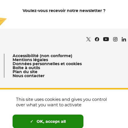
Voulez-vous recevoir notre newsletter ?
Je m'abonne
Retrouvez nous sur
- Nouvelle fenêtr
Retrouvez nous
- Nouvelle fe
Retrou
- Nou
Re
Retrouvez 
- Nouvell
Accessibilité (non conforme)
Mentions légales
Données personnelles et cookies
Boîte à outils
Plan du site
Nous contacter
This site uses cookies and gives you control
Occitanie Culture
over what you want to activate
Tourisme Occitanie
- Nouvelle fenêtre
- Nouvelle fenêtre
Tous nos sites
Agence Ad’ Occ
- Nouvelle fenêtre
OK, accept all